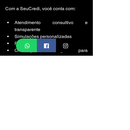
Com a SeuCredi, você conta com:
Atendimento consultivo e 
transparente
Simulações personalizadas
Planos flexíveis para motos
Orientação estratégica para 
contemplação
Liberdade total de escolha da moto
A ideia não é limitar seu sonho a uma 
marca, mas abrir possibilidades.
Consórcios Honda ou 
liberdade para escolher 
qualquer moto?